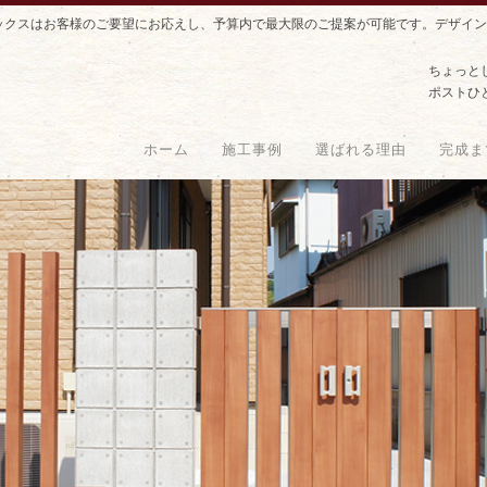
ックスはお客様のご要望にお応えし、予算内で最大限のご提案が可能です。デザイン
ちょっと
ポストひ
ホーム
施工事例
選ばれる理由
完成ま